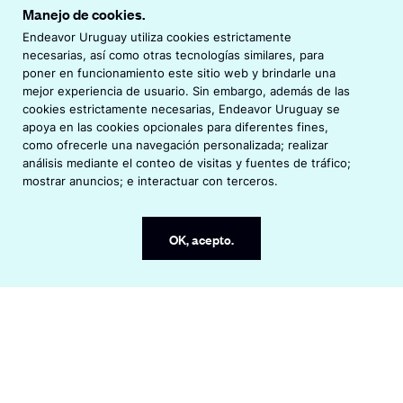
Manejo de cookies.
Endeavor Uruguay
Endeavor Uruguay utiliza cookies estrictamente
©
2026
Endeavor Uruguay
necesarias, así como otras tecnologías similares, para
Todos los derechos reservados.
poner en funcionamiento este sitio web y brindarle una
mejor experiencia de usuario. Sin embargo, además de las
cookies estrictamente necesarias, Endeavor Uruguay se
O
Visita Endeavor Global
apoya en las cookies opcionales para diferentes fines,
p
como ofrecerle una navegación personalizada; realizar
O
Oficinas Endeavor en el mundo
e
análisis mediante el conteo de visitas y fuentes de tráfico;
p
n
mostrar anuncios; e interactuar con terceros.
e
s
Aviso de Privacidad
n
i
s
n
Declaración de accesibilidad
OK, acepto.
i
a
n
n
a
e
n
w
e
w
w
i
w
n
i
d
n
o