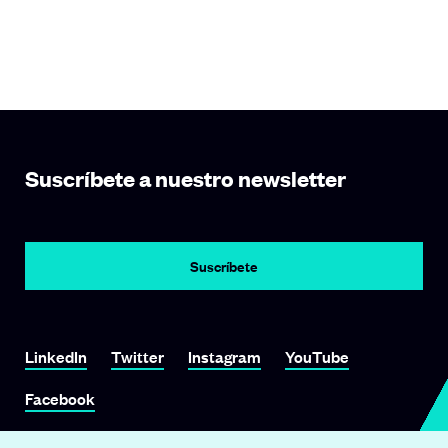
Suscríbete a nuestro newsletter
Suscríbete
Link To LinkedIn
Link To Twitter
Link To Instagram
Link To YouTube
LinkedIn
Twitter
Instagram
YouTube
Link To Facebook
Facebook