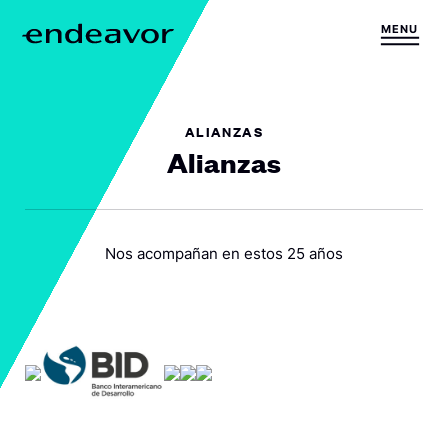
Saltar al contenido
MENU
H
o
m
e
ALIANZAS
Alianzas
Nos acompañan en estos 25 años