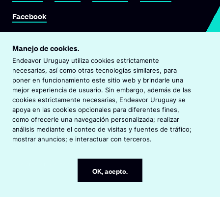
Link To Facebook
Facebook
Manejo de cookies.
Endeavor Uruguay
Endeavor Uruguay utiliza cookies estrictamente
©
2026
Endeavor Uruguay
necesarias, así como otras tecnologías similares, para
Todos los derechos reservados.
poner en funcionamiento este sitio web y brindarle una
mejor experiencia de usuario. Sin embargo, además de las
cookies estrictamente necesarias, Endeavor Uruguay se
O
Visita Endeavor Global
apoya en las cookies opcionales para diferentes fines,
p
como ofrecerle una navegación personalizada; realizar
O
Oficinas Endeavor en el mundo
e
análisis mediante el conteo de visitas y fuentes de tráfico;
p
n
mostrar anuncios; e interactuar con terceros.
e
s
Aviso de Privacidad
n
i
s
n
Declaración de accesibilidad
OK, acepto.
i
a
n
n
a
e
n
w
e
w