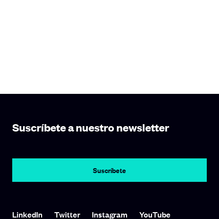
Suscríbete a nuestro newsletter
Suscríbete
Link To LinkedIn
Link To Twitter
Link To Instagram
Link To YouTube
LinkedIn
Twitter
Instagram
YouTube