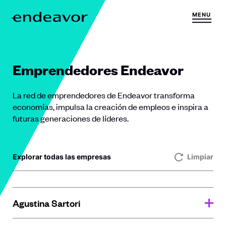
Saltar al contenido
MENU
H
o
m
e
Emprendedores Endeavor
La red de emprendedores de Endeavor transforma
economías, impulsa la creación de empleos e inspira a
futuras generaciones de líderes.
Explorar todas las empresas
Limpiar
Agustina Sartori