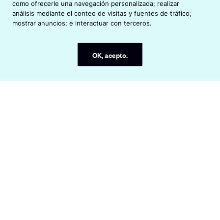
como ofrecerle una navegación personalizada; realizar
O
Oficinas Endeavor en el mundo
e
análisis mediante el conteo de visitas y fuentes de tráfico;
p
n
mostrar anuncios; e interactuar con terceros.
e
s
Aviso de Privacidad
n
i
s
n
Declaración de accesibilidad
OK, acepto.
i
a
n
n
a
e
n
w
e
w
w
i
w
n
i
d
n
o
d
w
o
w