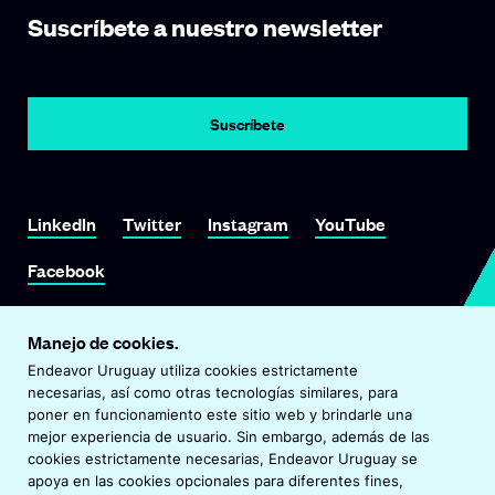
Suscríbete a nuestro newsletter
Suscríbete
Link To LinkedIn
Link To Twitter
Link To Instagram
Link To YouTube
LinkedIn
Twitter
Instagram
YouTube
Link To Facebook
Facebook
Manejo de cookies.
Endeavor Uruguay
Endeavor Uruguay utiliza cookies estrictamente
©
2026
Endeavor Uruguay
necesarias, así como otras tecnologías similares, para
Todos los derechos reservados.
poner en funcionamiento este sitio web y brindarle una
mejor experiencia de usuario. Sin embargo, además de las
cookies estrictamente necesarias, Endeavor Uruguay se
O
Visita Endeavor Global
apoya en las cookies opcionales para diferentes fines,
p